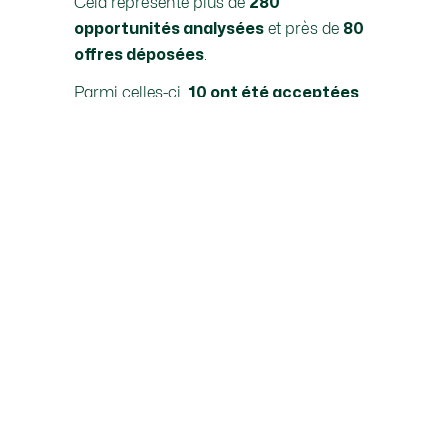
Cela représente plus de
280
et près de
opportunités analysées
80
.
offres déposées
Parmi celles-ci,
10 ont été acceptées
et nous avons
levé nos conditions sur 6
. Nous sommes
transactions
particulièrement fiers de ce ratio qui
témoigne de notre rigueur et de notre
capacité à “close” une transaction
lorsque nous nous engageons.
À ce sujet, voici le plus récent
témoignage d’un vendeur avec qui nous
avons eu le plaisir de travailler :
“ Ma transaction avec VisionDev a été
une excellente expérience que je
souhaite à tout vendeur d’immeuble.