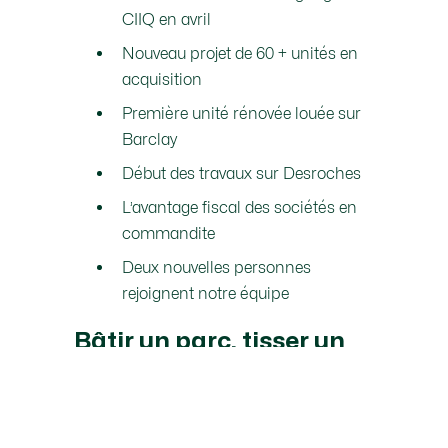
CIIQ en avril
Nouveau projet de 60 + unités en
acquisition
Première unité rénovée louée sur
Barclay
Début des travaux sur Desroches
L’avantage fiscal des sociétés en
commandite
Deux nouvelles personnes
rejoignent notre équipe
Bâtir un parc, tisser un
réseau
Léo et Cédrik partageront leur parcours,
de leurs débuts en affaires à la création